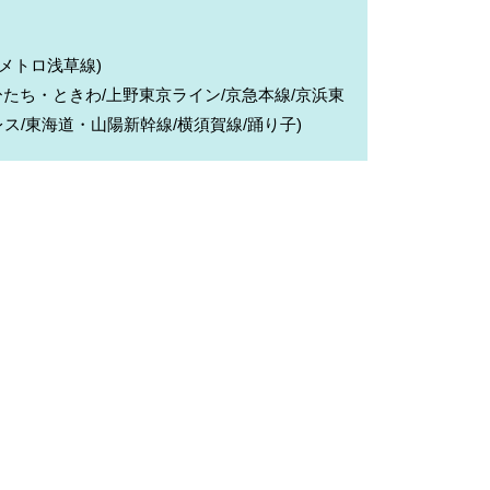
京メトロ浅草線)
ひたち・ときわ/上野東京ライン/京急本線/京浜東
ス/東海道・山陽新幹線/横須賀線/踊り子)