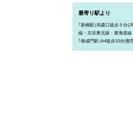
最寄り駅より
｢新橋駅｣烏森口徒歩５分(
線・京浜東北線・東海道線
｢御成門駅｣A4徒歩10分(